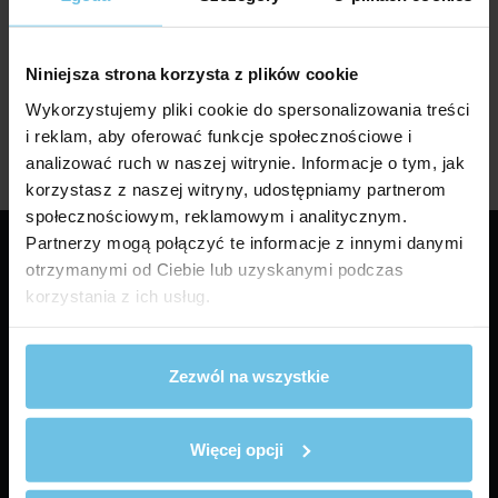
Czy płatności są bezpieczne?
Jaki jest czas dostawy?
Niniejsza strona korzysta z plików cookie
Czy przesyłki są bezpieczne?
Wykorzystujemy pliki cookie do spersonalizowania treści
i reklam, aby oferować funkcje społecznościowe i
Zwroty
analizować ruch w naszej witrynie. Informacje o tym, jak
korzystasz z naszej witryny, udostępniamy partnerom
społecznościowym, reklamowym i analitycznym.
Partnerzy mogą połączyć te informacje z innymi danymi
otrzymanymi od Ciebie lub uzyskanymi podczas
korzystania z ich usług.
DANE PRODUCENTA
Zezwól na wszystkie
Hemplab Sp. z o.o.
Wrotkowska 2
Więcej opcji
20-469 Lublin