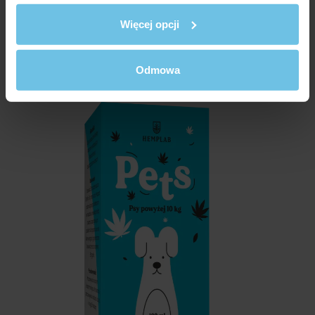
HEMPLAB PETS COLLAGEN PEPTIDES+ DLA PSÓW
O MASIE CIAŁA POWYŻEJ 10 KG
Więcej opcji
WYŁĄCZNIE W SIECI MAXI ZOO
Odmowa