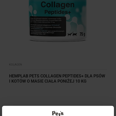
KOLAGEN
HEMPLAB PETS COLLAGEN PEPTIDES+ DLA PSÓW
I KOTÓW O MASIE CIAŁA PONIŻEJ 10 KG
WYŁĄCZNIE W SIECI MAXI ZOO