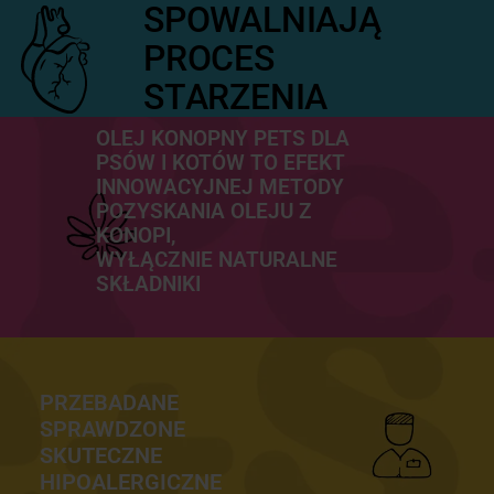
SPOWALNIAJĄ
PROCES
STARZENIA
OLEJ KONOPNY PETS DLA
PSÓW I KOTÓW TO EFEKT
INNOWACYJNEJ METODY
POZYSKANIA OLEJU Z
KONOPI,
WYŁĄCZNIE NATURALNE
SKŁADNIKI
PRZEBADANE
SPRAWDZONE
SKUTECZNE
HIPOALERGICZNE